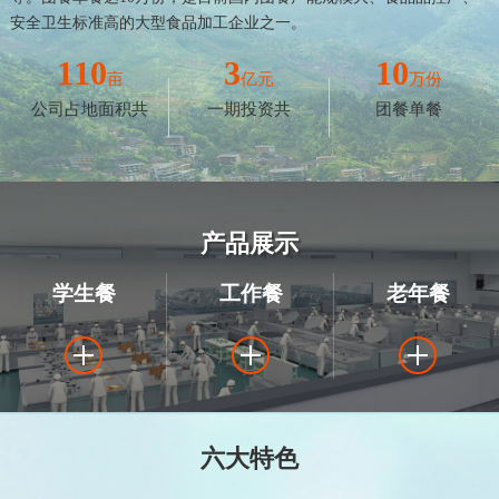
安全卫生标准高的大型食品加工企业之一。
110
3
10
亩
亿元
万份
公司占地面积共
一期投资共
团餐单餐
产品展示
学生餐
工作餐
老年餐
六大特色