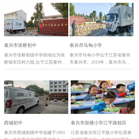
已有394名学生在省、国家级各竞
赛中获奖。
泰兴市张桥初中
泰兴市马甸小学
泰兴市张桥初级中学的地址为张
泰兴市马甸小学位于江苏省泰州
桥镇宋庄村六组,位于江苏泰州泰
市泰兴市。2019年，泰兴市马甸
兴市,注册于1978年9月1日
小学获2019年全国青少年校园足
球特色学校。
西城初中
泰兴市鼓楼小学江平路校区
泰兴市西城初级中学创建于1993
江苏省泰兴市江平路小学位居泰